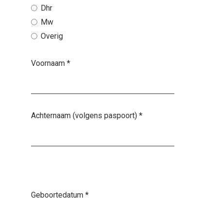
Dhr
Mw
Overig
Voornaam
*
Achternaam (volgens paspoort)
*
Geboortedatum
*